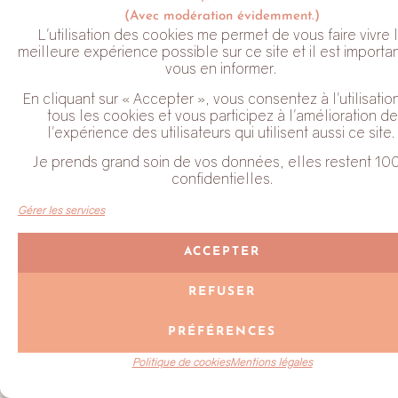
(Avec modération évidemment.)
L'utilisation des cookies me permet de vous faire vivre 
TAPIS D'ACCUPRESSION
meilleure expérience possible sur ce site et il est importa
vous en informer.
En cliquant sur « Accepter », vous consentez à l'utilisatio
tous les cookies et vous participez à l'amélioration de
l'expérience des utilisateurs qui utilisent aussi ce site.
La sélection d'accessoires
Je prends grand soin de vos données, elles restent 10
confidentielles.
Gérer les services
ACCEPTER
REFUSER
PRÉFÉRENCES
Politique de cookies
Mentions légales