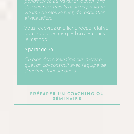
performance au travail et le bien-être
des salariés. Puis la mise en pratique
via une de mouvement, de respiration
et relaxation.
Vous recevrez une fiche récapitulative
pour appliquer ce que l’on à vu dans
la matinée
A partir de 3h
Ou bien des séminaires sur-mesure
que l’on co-construit avec l’équipe de
direction. Tarif sur devis.
PRÉPARER UN COACHING OU
SÉMINAIRE