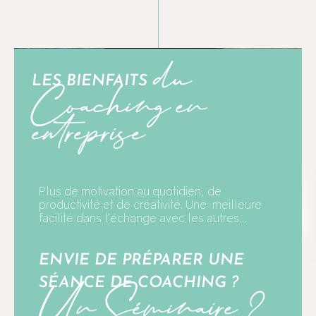
du
Coaching en
LES BIENFAITS
entreprise
Plus de motivation au quotidien, de
productivité et de créativité. Une meilleure
facilité dans l’échange avec les autres…
ENVIE DE PRÉPARER UNE
Un Séminaire ?
SÉANCE DE COACHING ?