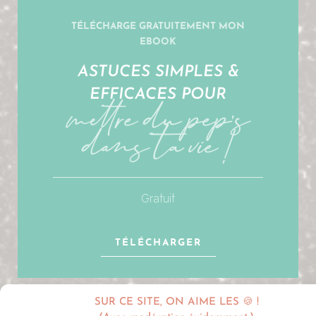
TÉLÉCHARGE GRATUITEMENT MON
EBOOK
ASTUCES SIMPLES &
mettre du pep's
EFFICACES POUR
dans ta vie !
Gratuit
TÉLÉCHARGER
SUR CE SITE, ON AIME LES 🍪 !