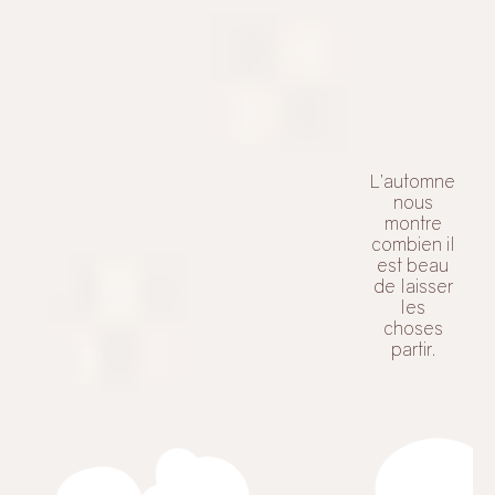
L’automne
nous
montre
combien il
est beau
de laisser
les
choses
partir.