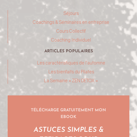
Bienvenue sur mon site internet, je suis ravie que tu
découvres mon entreprise car en la découvrant tu me
découvres en même. J’ai vraiment créé cette
entreprise à mon image, en fonction de mes valeurs,
mes envies, des tiennes et de tes problématiques.
Tu n’as qu’une chose à faire ici, te laisser guider !
Séjours
Coachings & Séminaires en entreprise
Cours Collectif
Coaching Individuel
ARTICLES POPULAIRES
Les caractéristiques de l’automne
Les bienfaits du Pilates
La Semaine « ZEN DETOX »