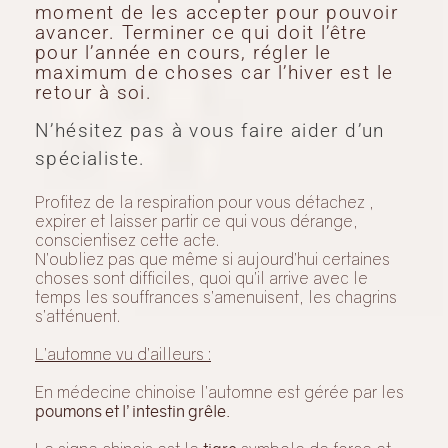
Essayer d’adopter un jugement critique
et constructif sur votre
année.
Acceptez le changement et le
renouveau, analysez ce qui est arrivé
de nouveau dans votre vie cette année
et la façon dont nous avons réagit, si
avez avez fui c’est peut- être le
moment de les accepter pour pouvoir
avancer.
Terminer ce qui doit l’être
pour l’année en cours, régler le
maximum de choses car l’hiver est le
retour à soi.
N’hésitez pas à vous faire aider d’un
spécialiste.
Profitez de la respiration pour vous détachez ,
expirer et laisser partir ce qui vous dérange,
conscientisez cette acte.
N’oubliez pas que même si aujourd’hui certaines
choses sont difficiles, quoi qu’il arrive avec le
temps les souffrances s’amenuisent, les chagrins