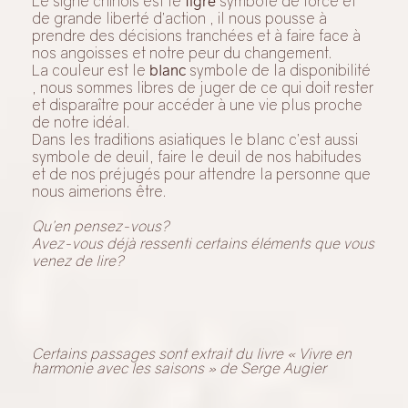
s’atténuent.
L’automne vu d’ailleurs :
En médecine chinoise l’automne est gérée par les
poumons et l’ intestin grêle.
Le signe chinois est le
tigre
symbole de force et
de grande liberté d’action , il nous pousse à
prendre des décisions tranchées et à faire face à
nos angoisses et notre peur du changement.
La couleur est le
blanc
symbole de la disponibilité
, nous sommes libres de juger de ce qui doit rester
et disparaître pour accéder à une vie plus proche
de notre idéal.
Dans les traditions asiatiques le blanc c’est aussi
symbole de deuil, faire le deuil de nos habitudes
et de nos préjugés pour attendre la personne que
nous aimerions être.
Qu’en pensez-vous?
Avez-vous déjà ressenti certains éléments que vous
venez de lire?