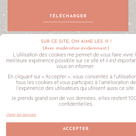
TÉLÉCHARGER
SUR CE SITE, ON AIME LES 🍪 !
LA NEWSLETTER ALYVE
(Avec modération évidemment.)
L'utilisation des cookies me permet de vous faire vivre 
meilleure expérience possible sur ce site et il est importa
vous en informer.
En cliquant sur « Accepter », vous consentez à l'utilisatio
tous les cookies et vous participez à l'amélioration de
l'expérience des utilisateurs qui utilisent aussi ce site.
J'habite dans le Perche
Je prends grand soin de vos données, elles restent 10
Coche cette case pour valider que tu acceptes de recevoir mes
confidentielles.
Newsletter. Tu peux te désabonner à tout moment en cliquant sur
le lien en bas de chaque email que tu reçois.
Gérer les services
JE M'ABONNE
ACCEPTER