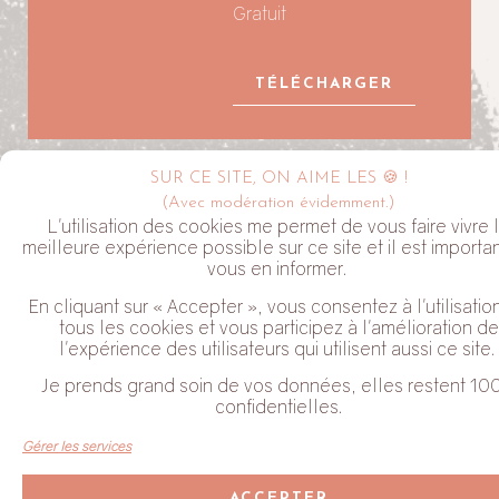
Gratuit
TÉLÉCHARGER
SUR CE SITE, ON AIME LES 🍪 !
LA NEWSLETTER ALYVE
(Avec modération évidemment.)
L'utilisation des cookies me permet de vous faire vivre 
meilleure expérience possible sur ce site et il est importa
vous en informer.
En cliquant sur « Accepter », vous consentez à l'utilisatio
tous les cookies et vous participez à l'amélioration de
l'expérience des utilisateurs qui utilisent aussi ce site.
J'habite dans le Perche
Je prends grand soin de vos données, elles restent 10
Coche cette case pour valider que tu acceptes de recevoir mes
confidentielles.
Newsletter. Tu peux te désabonner à tout moment en cliquant
sur le lien en bas de chaque email que tu reçois.
Gérer les services
JE M'ABONNE
ACCEPTER