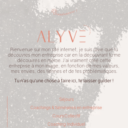
Bienvenue sur mon site internet, je suis ravie que tu
découvres mon entreprise car en la découvrant tu me
découvres en même. J’ai vraiment créé cette
entreprise à mon image, en fonction de mes valeurs,
mes envies, des tiennes et de tes problématiques.
Tu n’as qu’une chose à faire ici, te laisser guider !
Séjours
Coachings & Séminaires en entreprise
Cours Collectif
Coaching Individuel