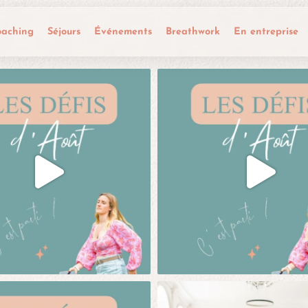
oaching
Séjours
Événements
Breathwork
En entreprise