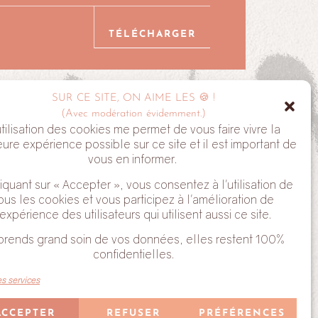
TÉLÉCHARGER
SUR CE SITE, ON AIME LES 🍪 !
ALYVE
(Avec modération évidemment.)
utilisation des cookies me permet de vous faire vivre la
eure expérience possible sur ce site et il est important de
vous en informer.
iquant sur « Accepter », vous consentez à l'utilisation de
ous les cookies et vous participez à l'amélioration de
'expérience des utilisateurs qui utilisent aussi ce site.
 tu acceptes de recevoir mes Newsletter. Tu peux te
prends grand soin de vos données, elles restent 100%
ant sur le lien en bas de chaque email que tu reçois.
confidentielles.
es services
ACCEPTER
REFUSER
PRÉFÉRENCES