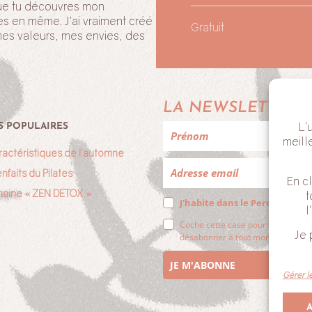
 que tu découvres mon
es en même. J’ai vraiment créé
Gratuit
mes valeurs, mes envies, des
!
LA NEWSLETTER 
L'
S POPULAIRES
meill
ractéristiques de l’automne
nfaits du Pilates
En cl
aine « ZEN DETOX »
t
J'habite dans le Perche
l
Coche cette case pour valider que
Je 
désabonner à tout moment en cliqu
JE M'ABONNE
Gérer l