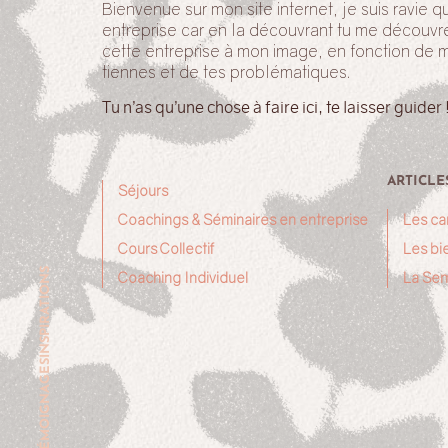
Bienvenue sur mon site internet, je suis ravie
entreprise car en la découvrant tu me découvr
cette entreprise à mon image, en fonction de 
tiennes et de tes problématiques.
Tu n’as qu’une chose à faire ici, te laisser guider 
ARTICLE
Séjours
Coachings & Séminaires en entreprise
Les ca
Cours Collectif
Les bie
INSPIRATIONS
Coaching Individuel
La Sem
TÉMOIGNAGES