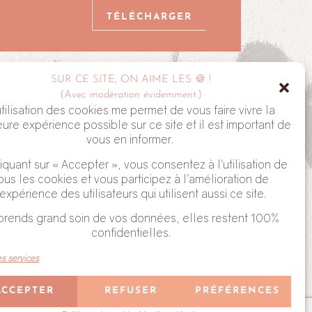
TÉLÉCHARGER
SUR CE SITE, ON AIME LES 🍪 !
ALYVE
(Avec modération évidemment.)
utilisation des cookies me permet de vous faire vivre la
eure expérience possible sur ce site et il est important de
vous en informer.
iquant sur « Accepter », vous consentez à l'utilisation de
ous les cookies et vous participez à l'amélioration de
'expérience des utilisateurs qui utilisent aussi ce site.
e tu acceptes de recevoir mes Newsletter. Tu peux te
prends grand soin de vos données, elles restent 100%
uant sur le lien en bas de chaque email que tu reçois.
confidentielles.
es services
ACCEPTER
REFUSER
PRÉFÉRENCES
Conçu avec ❤ par
Laura Jeanne