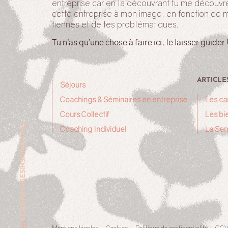
entreprise car en la découvrant tu me découvr
cette entreprise à mon image, en fonction de 
tiennes et de tes problématiques.
Tu n’as qu’une chose à faire ici, te laisser guider 
ARTICLE
Séjours
Coachings & Séminaires en entreprise
Les ca
Cours Collectif
Les bie
INSPIRATIONS
Coaching Individuel
La Sem
TÉMOIGNAGES
Mentions légales
Cookies
Politique de confidentialité
CG