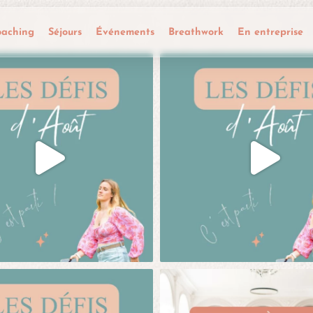
oaching
Séjours
Événements
Breathwork
En entreprise