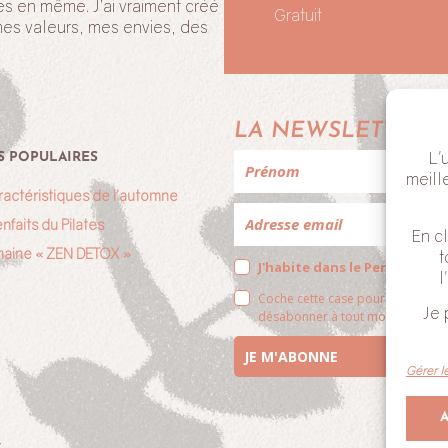
es en même. J’ai vraiment créé
Gratuit
mes valeurs, mes envies, des
!
LA NEWSLETTER 
L'
S POPULAIRES
meill
ractéristiques de l’automne
nfaits du Pilates
En cl
aine « ZEN DETOX »
t
J'habite dans le Perche
l
Coche cette case pour valider qu
Je 
désabonner à tout moment en cliq
JE M'ABONNE
Gérer l
V