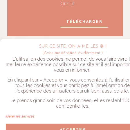
Gratuit
TÉLÉCHARGER
SUR CE SITE, ON AIME LES 🍪 !
LA NEWSLETTER ALYVE
(Avec modération évidemment.)
L'utilisation des cookies me permet de vous faire vivre 
meilleure expérience possible sur ce site et il est importa
vous en informer.
En cliquant sur « Accepter », vous consentez à l'utilisatio
tous les cookies et vous participez à l'amélioration de
l'expérience des utilisateurs qui utilisent aussi ce site.
J'habite dans le Perche
Je prends grand soin de vos données, elles restent 10
Coche cette case pour valider que tu acceptes de recevoir mes
confidentielles.
Newsletter. Tu peux te désabonner à tout moment en cliquant
sur le lien en bas de chaque email que tu reçois.
Gérer les services
JE M'ABONNE
ACCEPTER