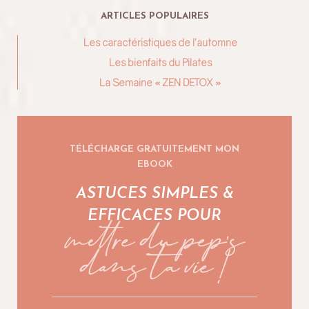
ARTICLES POPULAIRES
Les caractéristiques de l’automne
Les bienfaits du Pilates
La Semaine « ZEN DETOX »
TÉLÉCHARGE GRATUITEMENT MON
EBOOK
ASTUCES SIMPLES &
mettre du pep's
EFFICACES POUR
dans ta vie !