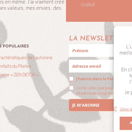
es en même. J’ai vraiment créé
Gratuit
mes valeurs, mes envies, des
!
LA NEWSLETTER 
L'
S POPULAIRES
meill
ractéristiques de l’automne
nfaits du Pilates
En cl
aine « ZEN DETOX »
t
J'habite dans le Perche
l
Coche cette case pour valider qu
Je 
désabonner à tout moment en cliq
JE M'ABONNE
Gérer l
V