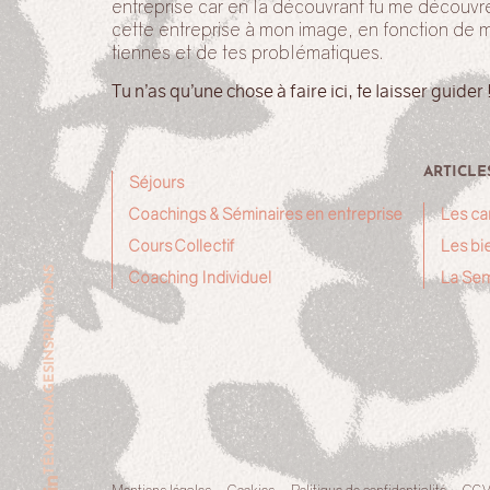
entreprise car en la découvrant tu me découvr
cette entreprise à mon image, en fonction de 
tiennes et de tes problématiques.
Tu n’as qu’une chose à faire ici, te laisser guider 
ARTICLE
Séjours
Coachings & Séminaires en entreprise
Les ca
Cours Collectif
Les bie
INSPIRATIONS
Coaching Individuel
La Sem
TÉMOIGNAGES
Mentions légales
Cookies
Politique de confidentialité
CG