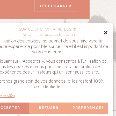
TÉLÉCHARGER
SUR CE SITE, ON AIME LES 🍪 !
ALYVE
(Avec modération évidemment.)
utilisation des cookies me permet de vous faire vivre la
eure expérience possible sur ce site et il est important de
vous en informer.
iquant sur « Accepter », vous consentez à l'utilisation de
ous les cookies et vous participez à l'amélioration de
'expérience des utilisateurs qui utilisent aussi ce site.
e tu acceptes de recevoir mes Newsletter. Tu peux te
prends grand soin de vos données, elles restent 100%
uant sur le lien en bas de chaque email que tu reçois.
confidentielles.
es services
ACCEPTER
REFUSER
PRÉFÉRENCES
Conçu avec ❤ par
Laura Jeanne