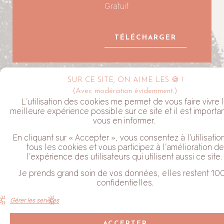
Gratuit
TÉLÉCHARGER
SUR CE SITE, ON AIME LES 🍪 !
LA NEWSLETTER ALYVE
(Avec modération évidemment.)
L'utilisation des cookies me permet de vous faire vivre 
meilleure expérience possible sur ce site et il est importa
vous en informer.
En cliquant sur « Accepter », vous consentez à l'utilisatio
tous les cookies et vous participez à l'amélioration de
l'expérience des utilisateurs qui utilisent aussi ce site.
J'habite dans le Perche
Je prends grand soin de vos données, elles restent 10
Coche cette case pour valider que tu acceptes de recevoir mes
confidentielles.
Newsletter. Tu peux te désabonner à tout moment en cliquant sur
le lien en bas de chaque email que tu reçois.
Gérer les services
JE M'ABONNE
ACCEPTER