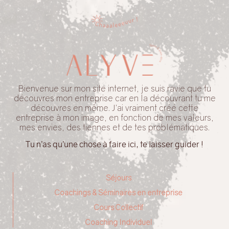
Bienvenue sur mon site internet, je suis ravie que tu
découvres mon entreprise car en la découvrant tu me
découvres en même. J’ai vraiment créé cette
entreprise à mon image, en fonction de mes valeurs,
mes envies, des tiennes et de tes problématiques.
Tu n’as qu’une chose à faire ici, te laisser guider !
Séjours
Coachings & Séminaires en entreprise
Cours Collectif
Coaching Individuel