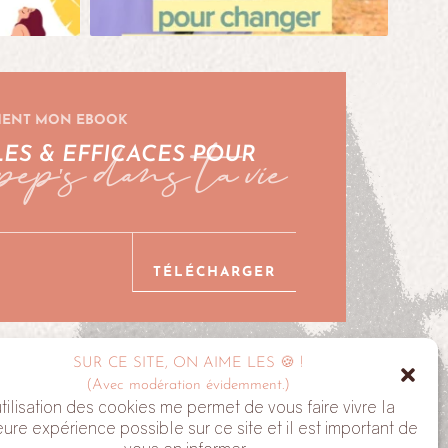
MENT MON EBOOK
pep's dans ta vie
LES & EFFICACES POUR
TÉLÉCHARGER
SUR CE SITE, ON AIME LES 🍪 !
ALYVE
(Avec modération évidemment.)
utilisation des cookies me permet de vous faire vivre la
eure expérience possible sur ce site et il est important de