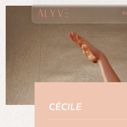
C
CÉCILE