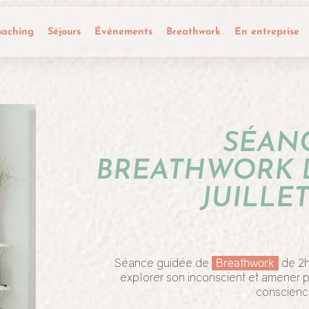
oaching
Séjours
Événements
Breathwork
En entreprise
SÉAN
BREATHWORK 
JUILLET
Séance guidée de
Breathwork
de 2h
explorer son inconscient et amener p
conscience