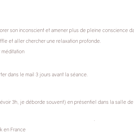
orer son inconscient et amener plus de pleine conscience da
ffle et aller chercher une relaxation profonde.
t méditation
ter dans le mail 3 jours avant la séance.
évoir 3h, je déborde souvent) en présentiel dans la salle d
tre-indications, sur ce lien, en bas de page
.
k en France