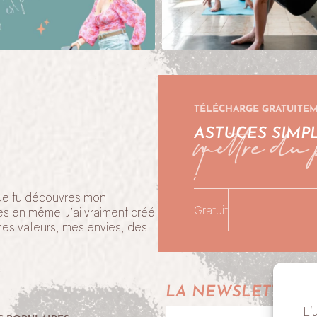
TÉLÉCHARGE GRATUITE
mettre du 
!
ASTUCES SIMP
 que tu découvres mon
Gratuit
es en même. J’ai vraiment créé
mes valeurs, mes envies, des
!
LA NEWSLETTER 
L'