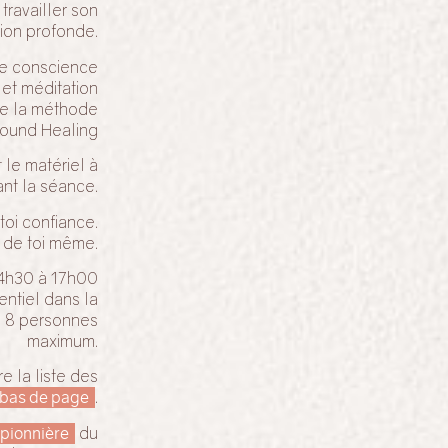
travailler son
tion profonde.
ine conscience
et méditation
de la méthode
 sound Healing
 le matériel à
ant la séance.
 toi confiance.
 de toi même.
14h30 à 17h00
entiel dans la
, 8 personnes
maximum.
re la liste des
n bas de page
.
pionnière
du