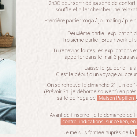
2h30 pour sortir de sa zone de confort, 
souffle et aller chercher une relaxa
Première partie : Yoga / journaling / ple
Deuxième partie : explication 
Troisième partie : Breathwork et
Tu recevras toutes les explications et
apporter dans le mail 3 jours av
Laisse toi guider et fais
C’est le début d’un voyage au cœur
On se retrouve le dimanche 21 juin de 
(Prévoir 3h, je déborde souvent) en prés
salle de Yoga de
Maison Papillon
Avant de t’inscrire, je te demande de li
contre-indications, sur ce lien, e
Je me suis formée auprès de la