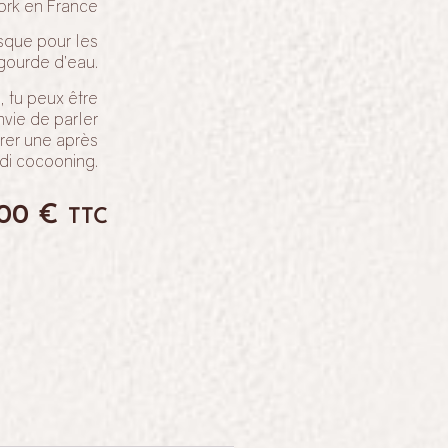
ork en France
asque pour les
 gourde d’eau.
, tu peux être
nvie de parler
parer une après
di cocooning.
,00
€
TTC