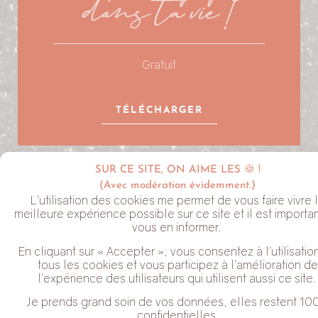
dans ta vie !
Gratuit
TÉLÉCHARGER
SUR CE SITE, ON AIME LES 🍪 !
LA NEWSLETTER ALYVE
(Avec modération évidemment.)
L'utilisation des cookies me permet de vous faire vivre 
meilleure expérience possible sur ce site et il est importa
vous en informer.
En cliquant sur « Accepter », vous consentez à l'utilisatio
tous les cookies et vous participez à l'amélioration de
l'expérience des utilisateurs qui utilisent aussi ce site.
J'habite dans le Perche
Je prends grand soin de vos données, elles restent 10
Coche cette case pour valider que tu acceptes de recevoir mes
confidentielles.
Newsletter. Tu peux te désabonner à tout moment en cliquant sur