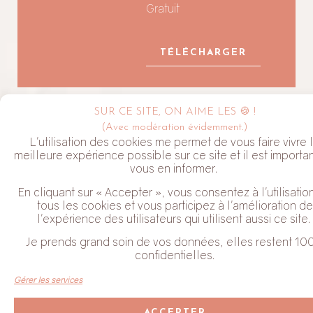
Gratuit
TÉLÉCHARGER
SUR CE SITE, ON AIME LES 🍪 !
LA NEWSLETTER ALYVE
(Avec modération évidemment.)
L'utilisation des cookies me permet de vous faire vivre 
meilleure expérience possible sur ce site et il est importa
vous en informer.
En cliquant sur « Accepter », vous consentez à l'utilisatio
tous les cookies et vous participez à l'amélioration de
l'expérience des utilisateurs qui utilisent aussi ce site.
J'habite dans le Perche
Je prends grand soin de vos données, elles restent 10
Coche cette case pour valider que tu acceptes de recevoir mes
confidentielles.
Newsletter. Tu peux te désabonner à tout moment en cliquant
sur le lien en bas de chaque email que tu reçois.
Gérer les services
JE M'ABONNE
ACCEPTER