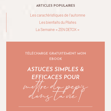
ARTICLES POPULAIRES
Les caractéristiques de l’automne
Les bienfaits du Pilates
La Semaine « ZEN DETOX »
TÉLÉCHARGE GRATUITEMENT MON
EBOOK
ASTUCES SIMPLES &
mettre du pep's
EFFICACES POUR
dans ta vie !