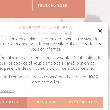
TÉLÉCHARGER
SUR CE SITE, ON AIME LES 🍪 !
ALYVE
(Avec modération évidemment.)
utilisation des cookies me permet de vous faire vivre la
eure expérience possible sur ce site et il est important de
vous en informer.
iquant sur « Accepter », vous consentez à l'utilisation de
ous les cookies et vous participez à l'amélioration de
'expérience des utilisateurs qui utilisent aussi ce site.
 tu acceptes de recevoir mes Newsletter. Tu peux te
prends grand soin de vos données, elles restent 100%
ant sur le lien en bas de chaque email que tu reçois.
confidentielles.
es services
ACCEPTER
REFUSER
PRÉFÉRENCES
Conçu avec ❤ par
Laura Jeanne