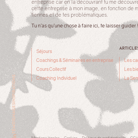
entreprise car en la découvrant tu me découvr
cette entreprise à mon image, en fonction de 
tiennes et de tes problématiques.
Tu n’as qu’une chose à faire ici, te laisser guider 
ARTICLE
Séjours
Coachings & Séminaires en entreprise
Les ca
Cours Collectif
Les bie
INSPIRATIONS
Coaching Individuel
La Sem
TÉMOIGNAGES
Mentions légales
Cookies
Politique de confidentialité
CG