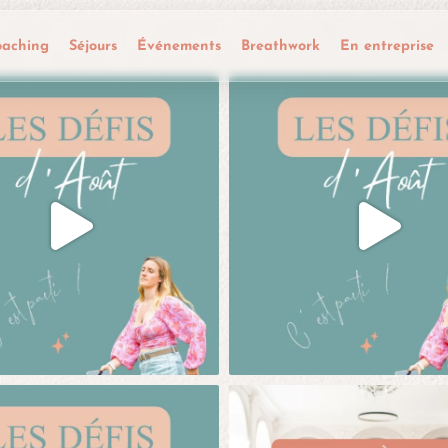
oaching
Séjours
Événements
Breathwork
En entreprise