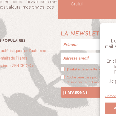
es en même. J’ai vraiment créé
Gratuit
mes valeurs, mes envies, des
!
LA NEWSLETTER 
L'
S POPULAIRES
meill
ractéristiques de l’automne
nfaits du Pilates
En cl
aine « ZEN DETOX »
t
J'habite dans le Perche
l
Coche cette case pour valider que
Je 
désabonner à tout moment en cliqu
JE M'ABONNE
Gérer l
V