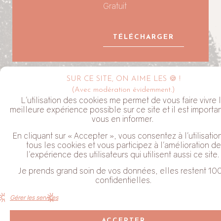
Gratuit
TÉLÉCHARGER
SUR CE SITE, ON AIME LES 🍪 !
LA NEWSLETTER ALYVE
(Avec modération évidemment.)
L'utilisation des cookies me permet de vous faire vivre 
meilleure expérience possible sur ce site et il est importa
vous en informer.
En cliquant sur « Accepter », vous consentez à l'utilisatio
tous les cookies et vous participez à l'amélioration de
l'expérience des utilisateurs qui utilisent aussi ce site.
J'habite dans le Perche
Je prends grand soin de vos données, elles restent 10
Coche cette case pour valider que tu acceptes de recevoir mes
confidentielles.
Newsletter. Tu peux te désabonner à tout moment en cliquant sur
le lien en bas de chaque email que tu reçois.
Gérer les services
JE M'ABONNE
ACCEPTER