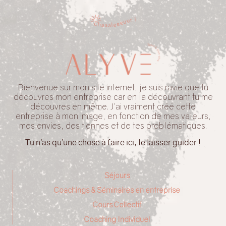
Bienvenue sur mon site internet, je suis ravie que tu
découvres mon entreprise car en la découvrant tu me
découvres en même. J’ai vraiment créé cette
entreprise à mon image, en fonction de mes valeurs,
mes envies, des tiennes et de tes problématiques.
Tu n’as qu’une chose à faire ici, te laisser guider !
Séjours
Coachings & Séminaires en entreprise
Cours Collectif
Coaching Individuel