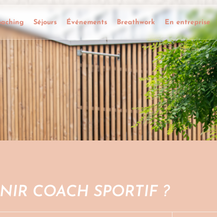
oaching
Séjours
Événements
Breathwork
En entreprise
IR COACH SPORTIF ?