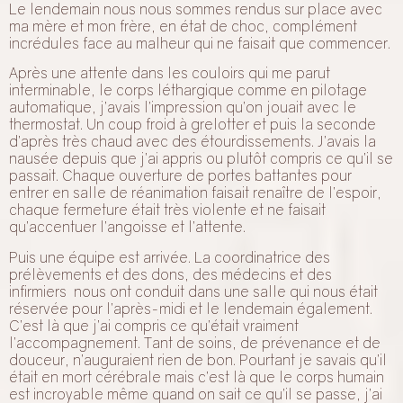
Le lendemain nous nous sommes rendus sur place avec
ma mère et mon frère, en état de choc, complément
incrédules face au malheur qui ne faisait que commencer.
Après une attente dans les couloirs qui me parut
interminable, le corps léthargique comme en pilotage
automatique, j’avais l’impression qu’on jouait avec le
thermostat. Un coup froid à grelotter et puis la seconde
d’après très chaud avec des étourdissements. J’avais la
nausée depuis que j’ai appris ou plutôt compris ce qu’il se
passait. Chaque ouverture de portes battantes pour
entrer en salle de réanimation faisait renaître de l’espoir,
chaque fermeture était très violente et ne faisait
qu’accentuer l’angoisse et l’attente.
Puis une équipe est arrivée. La coordinatrice des
prélèvements et des dons, des médecins et des
infirmiers nous ont conduit dans une salle qui nous était
réservée pour l’après-midi et le lendemain également.
C’est là que j’ai compris ce qu’était vraiment
l’accompagnement. Tant de soins, de prévenance et de
douceur, n’auguraient rien de bon. Pourtant je savais qu’il
était en mort cérébrale mais c’est là que le corps humain
est incroyable même quand on sait ce qu’il se passe, j’ai