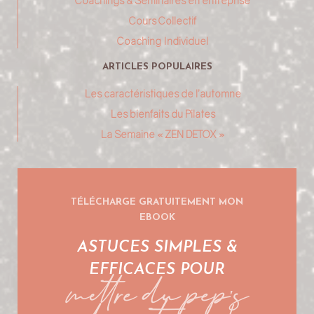
Coachings & Séminaires en entreprise
Cours Collectif
Coaching Individuel
ARTICLES POPULAIRES
Les caractéristiques de l’automne
Les bienfaits du Pilates
La Semaine « ZEN DETOX »
TÉLÉCHARGE GRATUITEMENT MON
EBOOK
ASTUCES SIMPLES &
mettre du pep's
EFFICACES POUR