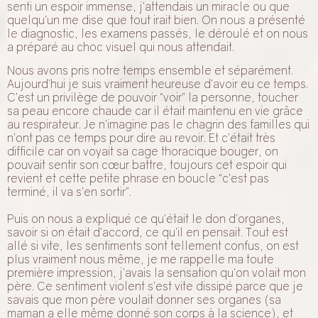
senti un espoir immense, j’attendais un miracle ou que
quelqu’un me dise que tout irait bien. On nous a présenté
le diagnostic, les examens passés, le déroulé et on nous
a préparé au choc visuel qui nous attendait.
Nous avons pris notre temps ensemble et séparément.
Aujourd’hui je suis vraiment heureuse d’avoir eu ce temps.
C’est un privilège de pouvoir “voir” la personne, toucher
sa peau encore chaude car il était maintenu en vie grâce
au respirateur. Je n’imagine pas le chagrin des familles qui
n’ont pas ce temps pour dire au revoir. Et c’était très
difficile car on voyait sa cage thoracique bouger, on
pouvait sentir son cœur battre, toujours cet espoir qui
revient et cette petite phrase en boucle “c’est pas
terminé, il va s’en sortir”.
Puis on nous a expliqué ce qu’était le don d’organes,
savoir si on était d’accord, ce qu’il en pensait. Tout est
allé si vite, les sentiments sont tellement confus, on est
plus vraiment nous même, je me rappelle ma toute
première impression, j’avais la sensation qu’on volait mon
père. Ce sentiment violent s’est vite dissipé parce que je
savais que mon père voulait donner ses organes (sa
maman a elle même donné son corps à la science), et