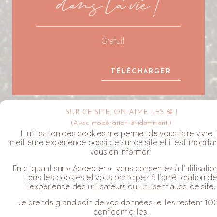
dans ta vie !
Gratuit
TÉLÉCHARGER
SUR CE SITE, ON AIME LES 🍪 !
LA NEWSLETTER ALYVE
(Avec modération évidemment.)
L'utilisation des cookies me permet de vous faire vivre 
meilleure expérience possible sur ce site et il est importa
vous en informer.
En cliquant sur « Accepter », vous consentez à l'utilisatio
tous les cookies et vous participez à l'amélioration de
l'expérience des utilisateurs qui utilisent aussi ce site.
J'habite dans le Perche
Je prends grand soin de vos données, elles restent 10
Coche cette case pour valider que tu acceptes de recevoir mes
confidentielles.
Newsletter. Tu peux te désabonner à tout moment en cliquant sur